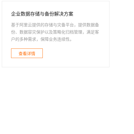
t.diy 一步搞定创意建站
构建大模型应用的安全防护体系
通过自然语言交互简化开发流程,全栈开发支持
通过阿里云安全产品对 AI 应用进行安全防护
企业数据存储与备份解决方案
基于阿里云提供的存储与灾备平台，提供数据备
份、数据容灾保护以及策略化归档管理，满足客
户的多种需求，保障业务连续性。
查看详情