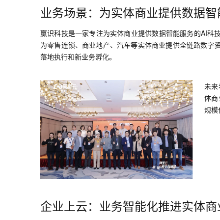
大数据开发治理平台 Data
AI 产品 免费试用
业务场景：为实体商业提供数据智
网络
安全
云开发大赛
Tableau 订阅
1亿+ 大模型 tokens 和 
可观测
入门学习赛
中间件
赢识科技是一家专注为实体商业提供数据智能服务的AI科技
AI空中课堂在线直播课
云防火墙
140+云产品 免费试用
大模型服务
为零售连锁、商业地产、汽车等实体商业提供全链路数字
上云与迁云
云原生的云上边界网络安全
产品新客免费试用，最长1
数据库
落地执行和新业务孵化。
生态解决方案
千问AI平台-Token Plan
企业出海
大模型ACA认证体验
大数据计算
助力企业全员 AI 认知与能
行业生态解决方案
未来
政企业务
媒体服务
千问AI平台-模型体验
体商
开发者生态解决方案
在线体验全尺寸、多种模态
规模
企业服务与云通信
AI 开发和 AI 应用解决
Happy 系列大模型
域名与网站
终端用户计算
Serverless
大模型解决方案
开发工具
快速部署 Dify，高效搭建 
企业上云：业务智能化推进实体商业
迁移与运维管理