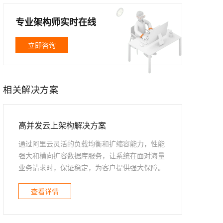
文戏情感细腻自然，动作戏激烈拳拳到肉，实现更强表演能力
支持中英文自由切换，具备更强的噪声鲁棒性
ernetes 版 ACK
云聚AI 严选权益
AI 原生数据库服务发布
SSL 证书
，一键激活高效办公新体验
理容器应用的 K8s 服务
精选AI产品，从模型到应用全链提效
Agent 数据网关
专业架构师实时在线
堡垒机
AI 用量加速计划
云原生数据库 PolarDB
应用
立即咨询
防火墙
、识别商机，让客服更高效、服务更出色。
新老同享，达量后返
Agentic Database 发布
千问办公
主机安全
NEW
的智能体编程平台
一站式AI生产力平台
相关解决方案
AI 应用及服务市场
伶鹊
企业级人与Agent协作平台，接入和调度多个数字员工
智能客服平台，对话机器人、对话分析、智能外呼
AI 应用
高并发云上架构解决方案
大模型服务平台百炼 - 全妙
大模型
应用创作平台
多模态内容创作工具，已接入 DeepSeek
通过阿里云灵活的负载均衡和扩缩容能力，性能
自然语言处理
强大和横向扩容数据库服务，让系统在面对海量
业务请求时，保证稳定，为客户提供强大保障。
数据标注
机器学习
查看详情
息提取
与 AI 智能体进行实时音视频通话
从文本、图片、视频中提取结构化的属性信息
构建支持视频理解的 AI 音视频实时通话应用