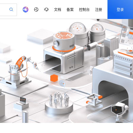
文档
备案
控制台
注册
登录
验
作计划
器
AI 活动
专业服务
服务伙伴合作计划
开发者社区
加入我们
产品动态
服务平台百炼
阿里云 OPC 创新助力计划
一站式生成采购清单，支持单品或批量购买
io：打造专属 AI 语音助手
S产品伙伴计划（繁花）
峰会
CS
造的大模型服务与应用开发平台
一句话生成原生可编辑精美 PPT 文稿
AI 生产力先锋
Al MaaS 服务伙伴赋能合作
域名
博文
Careers
至高可申请百万元
Qwen3.8-Max 模型上线
开启高性价比 AI 编程新体验
弹性可伸缩的云计算服务
Qwen-Audio-3.0-Realtime 端到端实时语音角色扮演
输入一句话想法, 轻松生成专业的 PPT
先锋实践拓展 AI 生产力的边界
Token 补贴，五大权
计划
海大会
伙伴信用分合作计划
商标
问答
社会招聘
益加速 OPC 成功
eek-V4-Pro
SS
一键部署幻兽帕鲁游戏服务器
飞天发布时刻
HOT
Open Search 向量检索版支
划
备案
电子书
校园招聘
pSeek-V4-Pro
视频创作，一键激活电商全链路生产力
稳定、安全、高性价比、高性能的云存储服务
一键购买专属联机服务器，轻松开启游戏
所见，即是所愿
持视频检索 Pipeline 功能
更多支持
划
公司注册
镜像站
视频生成
语音识别与合成
专属 QwenPaw
漫剧工坊：一站式动画创作平台
AI 实训营
HOT
应用身份服务 (IDaaS)
合作伙伴培训与认证
划
上云迁移
站生成，高效打造优质广告素材
全接入的云上超级电脑
从聊天伙伴进化为能主动干活的本地数字员工
快速生产连贯的高质量长漫剧
从基础到进阶，Agent 创客手把手教你
OpenClaw 管理能力上线
e-1.1-T2V
Qwen3-TTS-Flash
lScope
我要反馈
查询合作伙伴
畅细腻的高质量视频
离线语音合成大模型，多语言方言自适应，低延迟高稳定
n Alibaba Cloud ISV 合作
代维服务
建企业门户网站
10 分钟搭建微信、支付宝小程序
MaxCompute MaxFrame 提
创新加速
ope
登录合作伙伴管理后台
我要建议
站，无忧落地极速上线
以可视化方式快速构建移动和 PC 门户网站
国内短信简单易用，安全可靠，秒级触达，全球覆盖200+国家和地区。
高效部署网站，快速应用到小程序
供自动弹性内存功能
e-1.1-I2V
Cosyvoice-V3-Flash
安全
畅自然，细节丰富
高表现力语音合成大模型，语音克隆听感自然
我要投诉
PolarDB
上云场景组合购
Milvus 弹性伸缩功能新增节
伴
漫剧创作，剧本、分镜、视频高效生成
100%兼容MySQL、PostgreSQL，兼容Oracle，支持集中和分布式
覆盖90%+业务场景，专享组合折扣价
点支持范围
2V
VPN
Fun-ASR