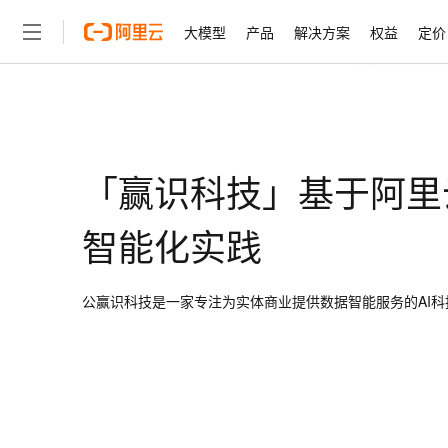
大模型
产品
解决方案
权益
定价
大模型
产品
解决方案
权益
定价
云市场
伙伴
服务
了解阿里云
精选产品
精选解决方案
普惠上云
产品定价
精选商城
成为销售伙伴
售前咨询
为什么选择阿里云
千问AI平台
了解云产品的定价详情
大模型服务平台百炼
千问办公，解锁你的工作
普惠上云 官方力荐
分销伙伴
在线服务
网站建设
什么是云计算
大
「赢识科技」基于阿里
大模型服务与应用平台
企业级Agent产品，直接
云服务器38元/年起，超
咨询伙伴
多端小程序
技术领先
云上成本管理
售后服务
轻量应用服务器
Agency Agents：拥
官方推荐返现计划
大模型
精选产品
精选解决方案
Salesforce 国际版订阅
稳定可靠
智能化实践
管理和优化成本
推荐新用户得奖励，单订单
销售伙伴合作计划
自助服务
友盟天域
安全合规
人工智能与机器学习
AI
文本生成
云数据库 RDS
HappyHorse 打造一
云工开物
无影生态合作计划
在线服务
观测云
分析师报告
公赢识科技是一家专注为实体商业提供数据智能服务的AI科
高校专属算力普惠，学生认
计算
互联网应用开发
Qwen3.8-Max
HOT
Salesforce On Alibaba C
工单服务
智能体时代全能旗舰模型
Tuya 物联网平台阿里云
研究报告与白皮书
人工智能平台 PAI
快速拥有专属 OpenClaw
大模
Consulting Partner 合
大数据
容器
免费试用
短信专区
一站式AI开发、训练和推
蓝凌 OA
Qwen3.7-Plus
AI 大模型销售与服务生
现代化应用
存储
天池大赛
能看、能想、能动手的多模
云解析DNS
解决方案免费试用 新老
电子合同
最高领取价值200元试用
安全
网络与CDN
AI 算法大赛
Qwen3-VL-Plus
畅捷通