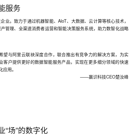
服务生态伙伴
视觉 Coding、空间感知、多模态思考等全面升级
1M上下文，专为长程任务能力而生
云工开物
企业应用
Works
Night Plan 支持 Qwen 3.8-Max
云原生大数据计算服务 MaxCompute
AI 办公
容器服务 Kub
能服务
NEW
Red Hat
30+ 款产品免费体验
Data Agent 驱动的一站式 Data+AI 开发治理平台
夜间 5 折，Qwen/Meoo/TokenPlan 客户专享
面向分析的企业级SaaS模式云数据仓库
AI智能应用
提供一站式管
科研合作
ERP
企业。致力于通过机器智能、AloT、大数据、云计算等核心技术，
堂（旗舰版）
SUSE
智能客服
AI 应用构建
大模型原生
资产管理、全渠道消费者运营和智能决策服务系统，助力数智化战略
CRM
防护产品
2个月
自动承接线索
建站小程序
Qoder
大模型服务平台百炼-应用模版
OA 办公系统
HOT
NEW
面向真实软件
个人版上线、团队版降价；千问3.8-Max首发发尝鲜
丰富多元化的应用模版和解决方案
力提升
财税管理
模板建站
希望与阿里云联袂深度合作，联合推出有竞争力的解决方案，为实
万有无界
大模型服务平台百炼-智能体
业客户提供更好的数据智能服务产品，实现在更多细分领域的快速
400电话
定制建站
的模型效果
灵活可视化地构建企业级 Agent
化应用。
方案
广告营销
模板小程序
——赢识科技CEO楚汝峰
秒悟
人工智能平台 PAI
定制小程序
云端极速 AI 
新一代 AI 视频生成模型，深度适配广告营销等场景
AI Native 的算法工程平台，一站式完成建模、训练、推理服务部署
APP 开发
建站系统
AI 应用
10分钟微调：让0.6B模型媲美235B模
多模态数据信
“场”的数字化
型
依托云原生高可用架构,实现Dify私有化部署
用1%尺寸在特定领域达到大模型90%以上效果