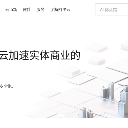
云市场
伙伴
服务
了解阿里云
AI 特惠
数据与 API
成为产品伙伴
企业增值服务
最佳实践
价格计算器
AI 场景体
基础软件
产品伙伴合
阿里云认证
市场活动
配置报价
大模型
自助选配和估算价格
新方式
睿译宝，AI翻译排版一步到位
智启 AI 普惠权益
产品生态集成认证中心
企业支持计划
云上春晚
域名与网站
千问官方 MaaS 平台，为开发者和 Agent 而生，新用户赠送 1 亿 + tokens 额度
Qwen Aud
AI Coding
阿里云Maa
2026 阿里云
云服务器 E
为企业打
数据集
Windows
大模型认证
模型
NEW
NEW
云加速实体商业的
交付可用成果
值低价云产品抢先购
上传文档即自动完成翻译和格式还原
至高享 1亿+免费 tokens，加速 Al 应用落地
提供智能易用的域名与建站服务
智能编程，一键
安全可靠、
产品生态伙伴
专家技术服务
云上奥运之旅
弹性计算合作
阿里云中企出
手机三要素
宝塔 Linux
全部认证
价格优势
有专属领域专家
GLM-5.2：长任务时代开源旗舰模型
阿里云 OPC 创新助力计划
千问大模型
即刻拥有 DeepS
AI 电商营销
对象存储 O
大模型
产品生态伙伴工作台
企业增值服务台
云栖战略参考
云存储合作计
云栖大会
身份实名认证
CentOS
训练营
推动算力普惠，释放技术红利
最高返9万
多领域专家智能体,一键组建 AI 虚拟交付团队
快速构建应用程序和网站，即刻迈出上云第一步
至高百万元 Token 补贴，加速一人公司成长
多元化、高性能、安全可靠的大模型服务
真正可用的 1M 上下文,一次完成代码全链路开发
轻松解锁专属 Dee
从图文生成到
云上的中国
数据库合作计
活动全景
短信
Docker
图片和
站式影视创作平台
Hermes Agent，打造自进化智能体
Token Plan 模型订阅计划
数字证书管理服务（原SSL证书）
5 分钟轻松部署
AI 广告创作
无影云电脑
企业成长
NEW
信息公告
看见新力量
云网络合作计
OCR 文字识别
JAVA
技企业。
证享300元代金券
可视化编排打通从文字构思到成片全链路闭环
全托管，含MySQL、PostgreSQL、SQL Server、MariaDB多引擎
自主进化，持久记忆，越用越聪明
Qwen3.8-Max 首发尝鲜，限时加量 10 倍，夜间低至2折
实现全站HTTPS，呈现可信的WEB访问
图文、视频一
随时随地安
Kimi-K3
HappyHors
NEW
魔搭 Mode
loud
服务实践
官网公告
Kimi 最新旗舰模型，长程编程与推理利器
让文字生成流
金融模力时刻
Salesforce O
版
发票查验
全能环境
Claude Code + GStack 打造工程团队
千问办公，限时限量积分加倍
Qoder
低代码高效构
AI 建站
短信服务
型
NEW
作计划
计划
创新中心
魔搭 ModelSc
健康状态
理服务
让AI从“聊天伙伴”进化为能干活的“数字员工”
安装技能 GStack，拥有专属 AI 工程团队
你的AI工作搭子，覆盖日常办公高频场景
面向真实软件的智能体编程平台
0 代码专业建
客户案例
天气预报查询
操作系统
Deepseek-v4-pro
HappyHors
态合作计划
态智能体模型
旗舰 MoE 大模型，百万上下文与顶尖推理能力
图生视频，流
同享
万小智 AI 建站低至 15元/月
Qoder CN
AI 短剧/漫剧
云原生数据库 
快递物流查询
WordPress
成为服务伙
高校合作
点，立即开启云上创新
覆盖公网/内网、递归/权威、移动APP等全场景解析服务
送.CN域名，送备案服务码
基于千问大模型等，支持代码智能生成、研发智能问答
AI助力短剧
GLM-5.2
Wan2.7-T
Ubuntu