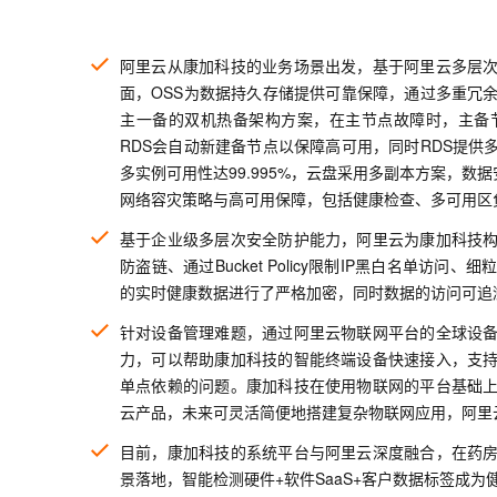
阿里云从康加科技的业务场景出发，基于阿里云多层
面，OSS为数据持久存储提供可靠保障，通过多重冗
主一备的双机热备架构方案，在主节点故障时，主备
RDS会自动新建备节点以保障高可用，同时RDS提
多实例可用性达99.995%，云盘采用多副本方案，数
网络容灾策略与高可用保障，包括健康检查、多可用区
基于企业级多层次安全防护能力，阿里云为康加科技
防盗链、通过Bucket Policy限制IP黑白名单
的实时健康数据进行了严格加密，同时数据的访问可追
针对设备管理难题，通过阿里云物联网平台的全球设
力，可以帮助康加科技的智能终端设备快速接入，支
单点依赖的问题。康加科技在使用物联网的平台基础
云产品，未来可灵活简便地搭建复杂物联网应用，阿里
目前，康加科技的系统平台与阿里云深度融合，在药
景落地，智能检测硬件+软件SaaS+客户数据标签成