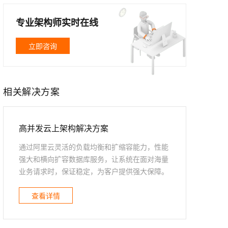
文戏情感细腻自然，动作戏激烈拳拳到肉，实现更强表演能力
支持中英文自由切换，具备更强的噪声鲁棒性
ernetes 版 ACK
云聚AI 严选权益
云安全中心 AI BAS 智能自动
SSL 证书
，一键激活高效办公新体验
理容器应用的 K8s 服务
精选AI产品，从模型到应用全链提效
化模拟渗透攻击产品发布
专业架构师实时在线
堡垒机
AI 用量加速计划
DataWorks ChatBI 会话支持
应用
立即咨询
防火墙
、识别商机，让客服更高效、服务更出色。
新老同享，达量后返
上传临时文件分析
千问办公
主机安全
NEW
的智能体编程平台
一站式AI生产力平台
相关解决方案
AI 应用及服务市场
伶鹊
企业级人与Agent协作平台，接入和调度多个数字员工
智能客服平台，对话机器人、对话分析、智能外呼
AI 应用
高并发云上架构解决方案
大模型服务平台百炼 - 全妙
大模型
应用创作平台
多模态内容创作工具，已接入 DeepSeek
通过阿里云灵活的负载均衡和扩缩容能力，性能
自然语言处理
强大和横向扩容数据库服务，让系统在面对海量
业务请求时，保证稳定，为客户提供强大保障。
数据标注
机器学习
查看详情
息提取
与 AI 智能体进行实时音视频通话
从文本、图片、视频中提取结构化的属性信息
构建支持视频理解的 AI 音视频实时通话应用