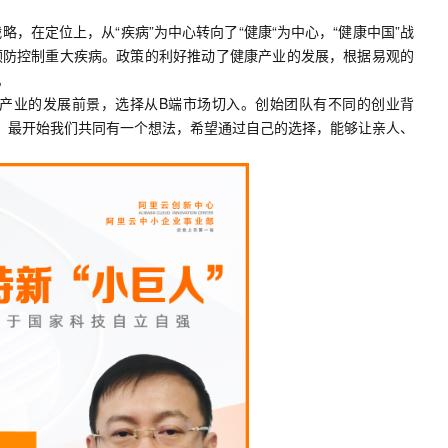
服务生态伙伴
视觉 Coding、空间感知、多模态思考等全面升级
1M上下文，专为长程任务能力而生
云工开物
企业应用
Works
Night Plan 支持 Qwen 3.8-Max
云原生大数据计算服务 MaxCompute
AI 办公
容器服务 Kub
NEW
战略，在定位上，从“疾病”为中心转向了“健康“为中心，“健康中国”战
Red Hat
30+ 款产品免费体验
Data Agent 驱动的一站式 Data+AI 开发治理平台
夜间 5 折，Qwen/Meoo/TokenPlan 客户专享
面向分析的企业级SaaS模式云数据仓库
AI智能应用
提供一站式管
科研合作
预防控制重大疾病。政策的利好推动了健康产业的发展，根据易观的
ERP
堂（旗舰版）
SUSE
智能客服
。
AI 应用构建
大模型原生
CRM
防护产品
2个月
自动承接线索
理产业的发展前景，选择从B端市场切入。创始团队有不同的创业背
建站小程序
外，最开始我们共同有一个想法，希望通过自己的选择，能够让亲人、
Qoder
大模型服务平台百炼-应用模版
OA 办公系统
HOT
NEW
面向真实软件
个人版上线、团队版降价；千问3.8-Max首发发尝鲜
丰富多元化的应用模版和解决方案
力提升
财税管理
模板建站
万有无界
大模型服务平台百炼-智能体
400电话
定制建站
的模型效果
灵活可视化地构建企业级 Agent
方案
广告营销
模板小程序
秒悟
人工智能平台 PAI
定制小程序
云端极速 AI 
新一代 AI 视频生成模型，深度适配广告营销等场景
AI Native 的算法工程平台，一站式完成建模、训练、推理服务部署
APP 开发
建站系统
AI 应用
10分钟微调：让0.6B模型媲美235B模
多模态数据信
型
依托云原生高可用架构,实现Dify私有化部署
用1%尺寸在特定领域达到大模型90%以上效果