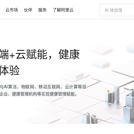
云市场
伙伴
服务
了解阿里云
AI 特惠
数据与 API
成为产品伙伴
企业增值服务
最佳实践
价格计算器
AI 场景体
基础软件
产品伙伴合
阿里云认证
市场活动
配置报价
大模型
自助选配和估算价格
步到位
智启 AI 普惠权益
产品生态集成认证中心
企业支持计划
云上春晚
域名与网站
Qwen Audio：打造专属 AI 语音助手
千问官方 MaaS 平台，为开发者和 Agent 而生，新用户赠送 1 亿 + tokens 额度
一句话生成原生
AI Coding
阿里云Maa
2026 阿里云
云服务器 E
为企业打
数据集
Windows
大模型认证
模型
NEW
NEW
端+云赋能，健康
格式还原
值低价云产品抢先购
至高享 1亿+免费 tokens，加速 Al 应用落地
提供智能易用的域名与建站服务
Qwen-Audio-3.0-Realtime 端到端实时语音角色扮演
输入一句话想法,
智能编程，一键
安全可靠、
产品生态伙伴
专家技术服务
云上奥运之旅
弹性计算合作
阿里云中企出
手机三要素
宝塔 Linux
全部认证
价格优势
开源旗舰模型
即刻拥有 DeepSeek-V4-Pro
阿里云 OPC 创新助力计划
千问大模型
一键部署幻兽
AI 电商营销
对象存储 O
体验
大模型
产品生态伙伴工作台
企业增值服务台
云栖战略参考
云存储合作计
云栖大会
身份实名认证
CentOS
训练营
推动算力普惠，释放技术红利
最高返9万
真正可用的 1M 上下文,一次完成代码全链路开发
快速构建应用程序和网站，即刻迈出上云第一步
轻松解锁专属 DeepSeek-V4-Pro
至高百万元 Token 补贴，加速一人公司成长
多元化、高性能、安全可靠的大模型服务
一键购买专属
从图文生成到
云上的中国
数据库合作计
活动全景
短信
Docker
图片和
自进化智能体
5 分钟轻松部署专属 QwenPaw
Token Plan 模型订阅计划
数字证书管理服务（原SSL证书）
高效搭建 AI
AI 广告创作
无影云电脑
企业成长
NEW
HOT
信息公告
与AI算法、物联网、移动互联网、云计算等技
看见新力量
云网络合作计
OCR 文字识别
JAVA
越聪明
证享300元代金券
全托管，含MySQL、PostgreSQL、SQL Server、MariaDB多引擎
Qwen3.8-Max 首发尝鲜，限时加量 10 倍，夜间低至2折
实现全站HTTPS，呈现可信的WEB访问
从聊天伙伴进化为能主动干活的本地数字员工
图文、视频一
随时随地安
Kimi-K3
HappyHors
NEW
企业、健康管理机构等实现健康管理赋能。
魔搭 Mode
loud
服务实践
官网公告
Kimi 最新旗舰模型，长程编程与推理利器
让文字生成流
金融模力时刻
Salesforce O
版
发票查验
全能环境
Claude Code + GStack 打造工程团队
千问办公，限时限量积分加倍
Qoder
低代码高效构
AI 建站
短信服务
型
NEW
作计划
计划
创新中心
魔搭 ModelSc
健康状态
理服务
让AI从“聊天伙伴”进化为能干活的“数字员工”
安装技能 GStack，拥有专属 AI 工程团队
你的AI工作搭子，覆盖日常办公高频场景
面向真实软件的智能体编程平台
0 代码专业建
客户案例
天气预报查询
操作系统
Deepseek-v4-pro
HappyHors
态合作计划
态智能体模型
旗舰 MoE 大模型，百万上下文与顶尖推理能力
图生视频，流
同享
万小智 AI 建站低至 15元/月
Qoder CN
AI 短剧/漫剧
云原生数据库 
快递物流查询
WordPress
成为服务伙
高校合作
点，立即开启云上创新
覆盖公网/内网、递归/权威、移动APP等全场景解析服务
送.CN域名，送备案服务码
基于千问大模型等，支持代码智能生成、研发智能问答
AI助力短剧
GLM-5.2
Wan2.7-T
Ubuntu