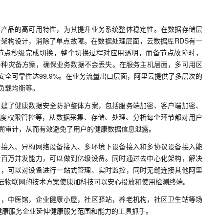
次产品的高可用特性，为其提升业务系统整体稳定性。在数据存储层
余架构设计，消除了单点故障。在数据处理层面，云数据库RDS有一
节点秒级完成切换，整个切换过程对应用透明，而备节点故障时，
供多种灾备方案，确保业务数据不会丢失。在服务主机层面，多可用区
据安全可靠性达99.9%。在业务流量出口层面，阿里云提供了多层次的
负载均衡等。
构建了健康数据安全防护整体方案，包括服务端加密、客户端加密、
访问、细粒度权限管控等，从数据采集、存储、处理、分析每个环节都对用户
溯审计，从而有效避免了用户的健康数据信息泄露。
备接入、异构网络设备接入、多环境下设备接入和多协议设备接入能
持百万并发能力，可以做到亿级设备。同时通过去中心化架构，解决
上，可以对设备进行一站式管理、实时监控，同时无缝连接其他阿里
云物联网的技术方案使康加科技可以安心投放和使用检测终端。
房，中医馆，企业健康小屋，社区驿站，养老机构，社区卫生站等场
为健康服务企业延伸健康服务范围和能力的工具抓手。