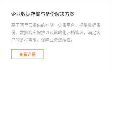
t.diy 一步搞定创意建站
构建大模型应用的安全防护体系
通过自然语言交互简化开发流程,全栈开发支持
通过阿里云安全产品对 AI 应用进行安全防护
企业数据存储与备份解决方案
基于阿里云提供的存储与灾备平台，提供数据备
份、数据容灾保护以及策略化归档管理，满足客
户的多种需求，保障业务连续性。
查看详情