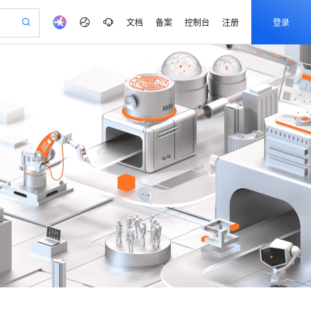
文档
备案
控制台
注册
登录
验
作计划
器
AI 活动
专业服务
服务伙伴合作计划
开发者社区
加入我们
产品动态
服务平台百炼
阿里云 OPC 创新助力计划
一站式生成采购清单，支持单品或批量购买
可编辑精美 PPT 文稿
S产品伙伴计划（繁花）
峰会
CS
造的大模型服务与应用开发平台
Agency Agents：拥有专属领域专家
AI 生产力先锋
Al MaaS 服务伙伴赋能合作
域名
博文
Careers
PolarDB Agentic Database
至高可申请百万元
 轻松生成专业的 PPT
开启高性价比 AI 编程新体验
弹性可伸缩的云计算服务
先锋实践拓展 AI 生产力的边界
发布
多领域专家智能体,一键组建 AI 虚拟交付团队
Token 补贴，五大权
计划
海大会
伙伴信用分合作计划
商标
问答
社会招聘
益加速 OPC 成功
帕鲁游戏服务器
SS
HappyHorse 打造一站式影视创作平台
飞天发布时刻
HOT
秒悟 Meoo CLI 支持一键部
划
备案
电子书
校园招聘
联机服务器，轻松开启游戏
视频创作，一键激活电商全链路生产力
稳定、安全、高性价比、高性能的云存储服务
所见，即是所愿
署项目至阿里云账号
可视化编排打通从文字构思到成片全链路闭环
更多支持
划
公司注册
镜像站
视频生成
语音识别与合成
 智能体与工作流应用
漫剧工坊：一站式动画创作平台
AI 实训营
Flink OSS 支持
合作伙伴培训与认证
划
上云迁移
站生成，高效打造优质广告素材
全接入的云上超级电脑
通过阿里云百炼高效搭建AI应用,助力高效开发
快速生产连贯的高质量长漫剧
从基础到进阶，Agent 创客手把手教你
AssumeRole 角色自定义
e-1.1-T2V
Qwen3-TTS-Flash
lScope
我要反馈
查询合作伙伴
畅细腻的高质量视频
离线语音合成大模型，多语言方言自适应，低延迟高稳定
n Alibaba Cloud ISV 合作
代维服务
建企业门户网站
10 分钟搭建微信、支付宝小程序
百炼 Qwen3.7-Flash 系列模
创新加速
ope
登录合作伙伴管理后台
我要建议
站，无忧落地极速上线
以可视化方式快速构建移动和 PC 门户网站
国内短信简单易用，安全可靠，秒级触达，全球覆盖200+国家和地区。
高效部署网站，快速应用到小程序
型发布
e-1.1-I2V
Cosyvoice-V3-Flash
安全
畅自然，细节丰富
高表现力语音合成大模型，语音克隆听感自然
我要投诉
PolarDB
上云场景组合购
伴
Qoder CN V1.7.0 发布
漫剧创作，剧本、分镜、视频高效生成
100%兼容MySQL、PostgreSQL，兼容Oracle，支持集中和分布式
覆盖90%+业务场景，专享组合折扣价
2V
VPN
Fun-ASR