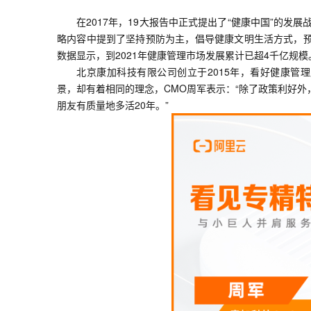
大数据开发治理平台 Data
AI 产品 免费试用
网络
安全
云开发大赛
在2017年，19大报告中正式提出了“健康中国”的发展
Tableau 订阅
1亿+ 大模型 tokens 和 
略内容中提到了坚持预防为主，倡导健康文明生活方式，
可观测
入门学习赛
中间件
AI空中课堂在线直播课
云防火墙
140+云产品 免费试用
数据显示，到2021年健康管理市场发展累计已超4千亿规模
大模型服务
上云与迁云
云原生的云上边界网络安全
产品新客免费试用，最长1
北京康加科技有限公司创立于2015年，看好健康管
数据库
生态解决方案
景，却有着相同的理念，CMO周军表示：“除了政策利好
千问AI平台-Token Plan
企业出海
大模型ACA认证体验
大数据计算
朋友有质量地多活20年。”
助力企业全员 AI 认知与能
行业生态解决方案
政企业务
媒体服务
千问AI平台-模型体验
开发者生态解决方案
在线体验全尺寸、多种模态
企业服务与云通信
AI 开发和 AI 应用解决
Happy 系列大模型
域名与网站
终端用户计算
Serverless
大模型解决方案
开发工具
快速部署 Dify，高效搭建 
迁移与运维管理