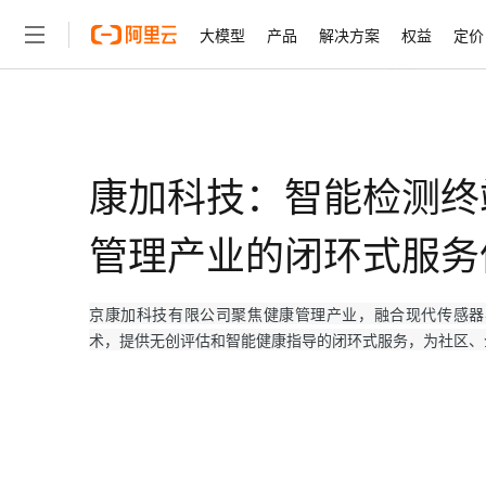
大模型
产品
解决方案
权益
定价
大模型
产品
解决方案
权益
定价
云市场
伙伴
服务
了解阿里云
精选产品
精选解决方案
普惠上云
产品定价
精选商城
成为销售伙伴
售前咨询
为什么选择阿里云
千问AI平台
了解云产品的定价详情
大模型服务平台百炼
睿译宝，AI翻译排版一
普惠上云 官方力荐
分销伙伴
在线服务
网站建设
什么是云计算
大
康加科技：智能检测终
大模型服务与应用平台
上传文档即自动完成翻译和
云服务器38元/年起，超
咨询伙伴
多端小程序
技术领先
云上成本管理
售后服务
轻量应用服务器
GLM-5.2：长任务时代
官方推荐返现计划
管理产业的闭环式服务
大模型
精选产品
精选解决方案
Salesforce 国际版订阅
稳定可靠
管理和优化成本
推荐新用户得奖励，单订单
销售伙伴合作计划
自助服务
友盟天域
安全合规
人工智能与机器学习
AI
文本生成
云数据库 RDS
Hermes Agent，打造
云工开物
无影生态合作计划
在线服务
京康加科技有限公司聚焦健康管理产业，融合现代传感器
观测云
分析师报告
自主进化，持久记忆，越用
高校专属算力普惠，学生认
计算
互联网应用开发
Qwen3.8-Max
HOT
术，提供无创评估和智能健康指导的闭环式服务，为社区、
Salesforce On Alibaba C
工单服务
智能体时代全能旗舰模型
Tuya 物联网平台阿里云
研究报告与白皮书
人工智能平台 PAI
快速拥有专属 OpenClaw
大模
Consulting Partner 合
大数据
容器
免费试用
短信专区
一站式AI开发、训练和推
蓝凌 OA
Qwen3.7-Plus
AI 大模型销售与服务生
现代化应用
存储
天池大赛
能看、能想、能动手的多模
云解析DNS
解决方案免费试用 新老
电子合同
最高领取价值200元试用
安全
网络与CDN
AI 算法大赛
Qwen3-VL-Plus
畅捷通