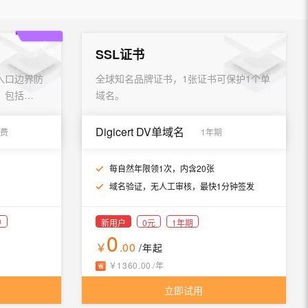
试用
SSL证书
入口边界防
全球知名品牌证书，1张证书可保护1个单
，包括
域名。
Digicert DV单域名
费
1年期
每自然年限领1次，内含20张
域名验证，无人工审核，最快1分钟签发
户
新用户
0元
1年期
0
￥
.00
/年
起
￥
1360
.
00
/年
立即试用