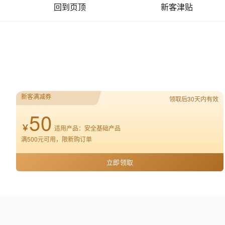
回到页顶
新客津贴
大数据开发治理平台 Data
AI 产品 免费试用
网络
安全
云开发大赛
Tableau 订阅
1亿+ 大模型 tokens 和 
可观测
入门学习赛
中间件
AI空中课堂在线直播课
云防火墙
140+云产品 免费试用
大模型服务
上云与迁云
云原生的云上边界网络安全
产品新客免费试用，最长1
数据库
生态解决方案
千问AI平台-Token Plan
企业出海
大模型ACA认证体验
大数据计算
助力企业全员 AI 认知与能
行业生态解决方案
政企业务
媒体服务
千问AI平台-模型体验
新客满减券
领取后30天内有效
开发者生态解决方案
在线体验全尺寸、多种模态
50
企业服务与云通信
AI 开发和 AI 应用解决
￥
Happy 系列大模型
适用产品：安全基础产品
域名与网站
满500元可用，限新购订单
终端用户计算
立即领取
Serverless
大模型解决方案
开发工具
快速部署 Dify，高效搭建 
迁移与运维管理