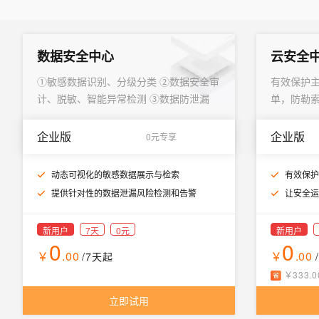
数据安全中心
云安全
①敏感数据识别、分级分类 ②数据安全审
有效保护
计、脱敏、智能异常检测 ③数据防泄漏
单，防勒
企业版
企业版
0元专享
动态可视化的敏感数据展示与检索
有效保护
提供针对性的数据泄漏风险检测和告警
让安全运
新用户
7天
0元
新用户
0
0
￥
.00
￥
.00
/7天
起
￥
333
.
0
立即试用