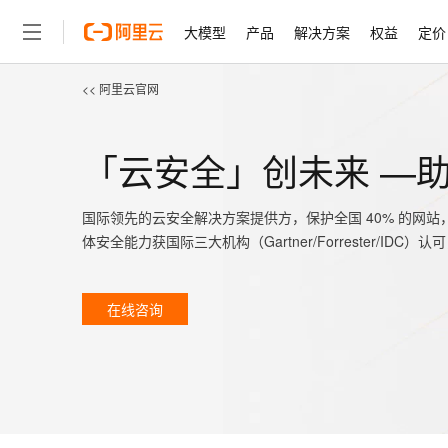
大模型
产品
解决方案
权益
定价
<< 阿里云官网
大模型
产品
解决方案
权益
定价
云市场
伙伴
服务
了解阿里云
精选产品
精选解决方案
普惠上云
产品定价
精选商城
成为销售伙伴
售前咨询
为什么选择阿里云
千问AI平台
了解云产品的定价详情
大模型服务平台百炼
千问办公，解锁你的工作
普惠上云 官方力荐
分销伙伴
在线服务
「云安全」创未来 —助
网站建设
什么是云计算
大
大模型服务与应用平台
企业级Agent产品，直接
云服务器38元/年起，超
咨询伙伴
多端小程序
技术领先
云上成本管理
售后服务
轻量应用服务器
Agency Agents：拥
官方推荐返现计划
国际领先的云安全解决方案提供方，保护全国 40% 的网站，
大模型
精选产品
精选解决方案
Salesforce 国际版订阅
稳定可靠
管理和优化成本
推荐新用户得奖励，单订单
体安全能力获国际三大机构（Gartner/Forrester/
销售伙伴合作计划
自助服务
友盟天域
安全合规
人工智能与机器学习
AI
文本生成
云数据库 RDS
HappyHorse 打造一
云工开物
无影生态合作计划
在线服务
观测云
分析师报告
高校专属算力普惠，学生认
计算
互联网应用开发
在线咨询
Qwen3.8-Max
HOT
Salesforce On Alibaba C
工单服务
智能体时代全能旗舰模型
Tuya 物联网平台阿里云
研究报告与白皮书
人工智能平台 PAI
快速拥有专属 OpenClaw
大模
Consulting Partner 合
大数据
容器
免费试用
短信专区
一站式AI开发、训练和推
蓝凌 OA
Qwen3.7-Plus
AI 大模型销售与服务生
现代化应用
存储
天池大赛
能看、能想、能动手的多模
云解析DNS
解决方案免费试用 新老
电子合同
最高领取价值200元试用
安全
网络与CDN
AI 算法大赛
Qwen3-VL-Plus
畅捷通