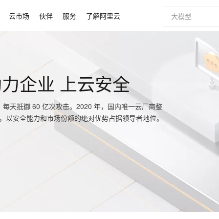
云市场
伙伴
服务
了解阿里云
AI 特惠
数据与 API
成为产品伙伴
企业增值服务
最佳实践
价格计算器
AI 场景体
基础软件
产品伙伴合
阿里云认证
市场活动
配置报价
大模型
自助选配和估算价格
新方式
睿译宝，AI翻译排版一步到位
智启 AI 普惠权益
产品生态集成认证中心
企业支持计划
云上春晚
域名与网站
千问官方 MaaS 平台，为开发者和 Agent 而生，新用户赠送 1 亿 + tokens 额度
Qwen Aud
AI Coding
阿里云Maa
2026 阿里云
云服务器 E
为企业打
力企业 上云安全
数据集
Windows
大模型认证
模型
NEW
NEW
交付可用成果
值低价云产品抢先购
上传文档即自动完成翻译和格式还原
至高享 1亿+免费 tokens，加速 Al 应用落地
提供智能易用的域名与建站服务
智能编程，一键
安全可靠、
产品生态伙伴
专家技术服务
云上奥运之旅
弹性计算合作
阿里云中企出
手机三要素
宝塔 Linux
全部认证
价格优势
有专属领域专家
GLM-5.2：长任务时代开源旗舰模型
阿里云 OPC 创新助力计划
千问大模型
即刻拥有 DeepS
AI 电商营销
对象存储 O
每天抵御 60 亿次攻击。2020 年，国内唯一云厂商整
大模型
产品生态伙伴工作台
企业增值服务台
云栖战略参考
云存储合作计
云栖大会
身份实名认证
CentOS
训练营
推动算力普惠，释放技术红利
最高返9万
多领域专家智能体,一键组建 AI 虚拟交付团队
快速构建应用程序和网站，即刻迈出上云第一步
至高百万元 Token 补贴，加速一人公司成长
多元化、高性能、安全可靠的大模型服务
真正可用的 1M 上下文,一次完成代码全链路开发
轻松解锁专属 Dee
从图文生成到
IDC）认可，以安全能力和市场份额的绝对优势占据领导者地位。
云上的中国
数据库合作计
活动全景
短信
Docker
图片和
站式影视创作平台
Hermes Agent，打造自进化智能体
Token Plan 模型订阅计划
数字证书管理服务（原SSL证书）
5 分钟轻松部署
AI 广告创作
无影云电脑
企业成长
NEW
信息公告
看见新力量
云网络合作计
OCR 文字识别
JAVA
证享300元代金券
可视化编排打通从文字构思到成片全链路闭环
全托管，含MySQL、PostgreSQL、SQL Server、MariaDB多引擎
自主进化，持久记忆，越用越聪明
Qwen3.8-Max 首发尝鲜，限时加量 10 倍，夜间低至2折
实现全站HTTPS，呈现可信的WEB访问
图文、视频一
随时随地安
Kimi-K3
HappyHors
NEW
魔搭 Mode
loud
服务实践
官网公告
Kimi 最新旗舰模型，长程编程与推理利器
让文字生成流
金融模力时刻
Salesforce O
版
发票查验
全能环境
Claude Code + GStack 打造工程团队
千问办公，限时限量积分加倍
Qoder
低代码高效构
AI 建站
短信服务
型
NEW
作计划
计划
创新中心
魔搭 ModelSc
健康状态
理服务
让AI从“聊天伙伴”进化为能干活的“数字员工”
安装技能 GStack，拥有专属 AI 工程团队
你的AI工作搭子，覆盖日常办公高频场景
面向真实软件的智能体编程平台
0 代码专业建
客户案例
天气预报查询
操作系统
Deepseek-v4-pro
HappyHors
态合作计划
态智能体模型
旗舰 MoE 大模型，百万上下文与顶尖推理能力
图生视频，流
同享
万小智 AI 建站低至 15元/月
Qoder CN
AI 短剧/漫剧
云原生数据库 
快递物流查询
WordPress
成为服务伙
高校合作
点，立即开启云上创新
覆盖公网/内网、递归/权威、移动APP等全场景解析服务
送.CN域名，送备案服务码
基于千问大模型等，支持代码智能生成、研发智能问答
AI助力短剧
GLM-5.2
Wan2.7-T
Ubuntu