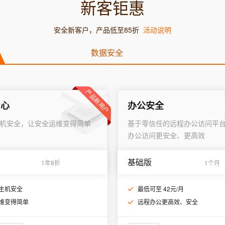
新客钜惠
一个 AI 助手
超强辅助，Bol
即刻拥有 DeepSeek-R1 满血版
在企业官网、通讯软件中为客户提供 AI 客服
多种方案随心选，轻松解锁专属 DeepSeek
安全新客户，产品低至85折
活动说明
数据安全
产品新用户
中心
办公安全
机安全，让安全运维变得简单
基于零信任的远程办公访问平
办公访问更安全、更高效
基础版
1年8折
1个月
主机安全
最低可至 42元/月
维变得简单
远程办公更高效、安全