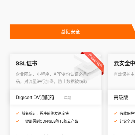
10 分钟在聊天系统中增加
专有云
基础安全
产品新用户
SSL证书
云安全
企业网站、小程序、APP身份认证必备产
有效保护主
品，对流量进行加密，防止数据被窃取
Digicert DV通配符
高级版
1年期
域名验证，程序简签发速度快
有效保护
一键部署到CDN/SLB等15款云产品
让安全运