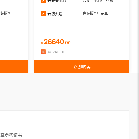
云安全中心/企业版
云安全中心
级版/年
高级版/1年专享
云防火墙
26640
.
00
¥
¥
8760.00
立即购买
漏洞联动方案
可享免费证书