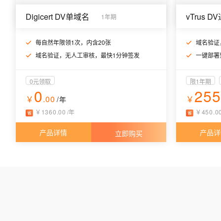
Digicert DV单域名
vTrus 
1年期
每自然年限领1次，内含20张
域名验证
域名验证，无人工审核，最快1分钟签发
一键部署到
0元领取
限1年期
0
25
￥
.00
￥
/年
￥
1360
.
00
/
年
￥
450
.
0
产品详情
产品详
立即购买