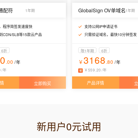
DV通配符
GlobalSign OV单域名
1年期
1年期
，程序简签发速度快
支持公网IP申请证书
CDN/SLB等15款云产品
只需验证域名，最快10分钟签发
6折
限1年期
6折
50
3168
.00
￥
.80
/年
/年
0
/
年
￥
559
.
20
/
年
情
产品详情
立即购买
新用户0元试用