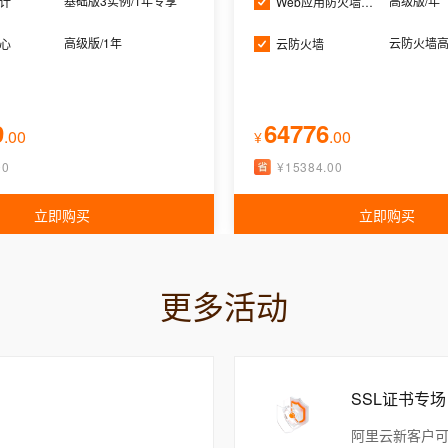
基础版3实例/1年专享
高级版/年
计
Web应用防火墙（WAF）
高级版/1年
云防火墙高
心
云防火墙
9
64776
.
00
.
00
¥
00
¥
15384.00
立即购买
立即购买
全
网络边界安全防御
更多活动
SSL证书专场
阿里云新客户