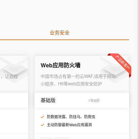
t.diy 一步搞定创意建站
构建大模型应用的安全防护体系
通过自然语言交互简化开发流程,全栈开发支持
通过阿里云安全产品对 AI 应用进行安全防护
业务安全
产品新客户
Web应用防火墙
台，让远程
中国市场占有第一的云WAF,适用于网站、
小程序、H5等web应用安全防护
基础版
1年8折
防数据泄露、防挂马、防爬虫
主动防御最新Web应用漏洞