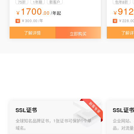
75折
1年期
新客户
包年8折
1700
91
￥
.00
￥
/年
起
￥
300
.
00
/
年
￥
228
.
0
了解详情
了解详
立即购买
新客专享
SSL证书
SSL证书
全球知名品牌证书，1张证书可保护1个单
企业网站、
域名。
品，对流量