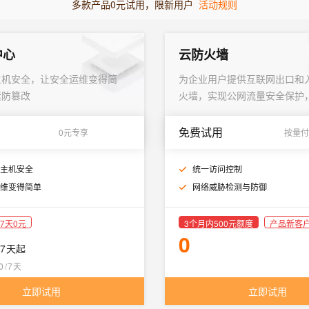
多款产品0元试用，限新用户
活动规则
中心
云防火墙
主机安全，让安全运维变得简
为企业用户提供互联网出口和
索防篡改
火墙，实现公网流量安全保护
EIP、ECS公网IP、SLB等
免费试用
0元专享
按量付
主机安全
统一访问控制
维变得简单
网络威胁检测与防御
7天0元
3个月内500元额度
产品新客
0
/7天
起
0
/7天
立即试用
立即试用