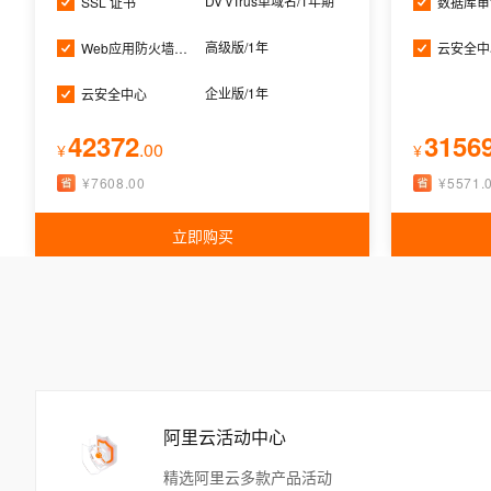
DV vTrus单域名/1年期
SSL 证书
数据库审
高级版/1年
Web应用防火墙（WAF）
云安全中
企业版/1年
云安全中心
42372
3156
.
00
¥
¥
¥
7608.00
¥
5571.
立即购买
基础安全
数据安
阿里云活动中心
精选阿里云多款产品活动