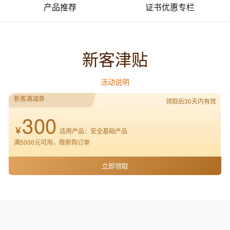
服务生态伙伴
视觉 Coding、空间感知、多模态思考等全面升级
1M上下文，专为长程任务能力而生
云工开物
产品推荐
证书优惠专栏
企业应用
Works
Night Plan 支持 Qwen 3.8-Max
云原生大数据计算服务 MaxCompute
AI 办公
容器服务 Kub
NEW
Red Hat
30+ 款产品免费体验
Data Agent 驱动的一站式 Data+AI 开发治理平台
夜间 5 折，Qwen/Meoo/TokenPlan 客户专享
面向分析的企业级SaaS模式云数据仓库
AI智能应用
提供一站式管
科研合作
ERP
堂（旗舰版）
SUSE
智能客服
AI 应用构建
大模型原生
CRM
防护产品
2个月
新客津贴
自动承接线索
建站小程序
Qoder
大模型服务平台百炼-应用模版
OA 办公系统
HOT
NEW
面向真实软件
个人版上线、团队版降价；千问3.8-Max首发发尝鲜
丰富多元化的应用模版和解决方案
活动说明
力提升
财税管理
模板建站
万有无界
大模型服务平台百炼-智能体
新客满减券
领取后30天内有效
400电话
定制建站
的模型效果
灵活可视化地构建企业级 Agent
300
方案
广告营销
模板小程序
￥
秒悟
人工智能平台 PAI
适用产品：安全基础产品
定制小程序
云端极速 AI 
新一代 AI 视频生成模型，深度适配广告营销等场景
AI Native 的算法工程平台，一站式完成建模、训练、推理服务部署
满5000元可用，限新购订单
APP 开发
立即领取
建站系统
AI 应用
10分钟微调：让0.6B模型媲美235B模
多模态数据信
型
依托云原生高可用架构,实现Dify私有化部署
用1%尺寸在特定领域达到大模型90%以上效果