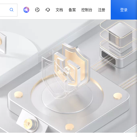
文档
备案
控制台
注册
登录
验
作计划
器
AI 活动
专业服务
服务伙伴合作计划
开发者社区
加入我们
产品动态
服务平台百炼
阿里云 OPC 创新助力计划
一站式生成采购清单，支持单品或批量购买
io：打造专属 AI 语音助手
S产品伙伴计划（繁花）
峰会
CS
造的大模型服务与应用开发平台
一句话生成原生可编辑精美 PPT 文稿
AI 生产力先锋
Al MaaS 服务伙伴赋能合作
域名
博文
Careers
至高可申请百万元
Qwen3.8-Max 模型上线
开启高性价比 AI 编程新体验
弹性可伸缩的云计算服务
Qwen-Audio-3.0-Realtime 端到端实时语音角色扮演
输入一句话想法, 轻松生成专业的 PPT
先锋实践拓展 AI 生产力的边界
Token 补贴，五大权
计划
海大会
伙伴信用分合作计划
商标
问答
社会招聘
益加速 OPC 成功
eek-V4-Pro
SS
一键部署幻兽帕鲁游戏服务器
飞天发布时刻
HOT
Open Search 向量检索版支
划
备案
电子书
校园招聘
pSeek-V4-Pro
视频创作，一键激活电商全链路生产力
稳定、安全、高性价比、高性能的云存储服务
一键购买专属联机服务器，轻松开启游戏
所见，即是所愿
持视频检索 Pipeline 功能
更多支持
划
公司注册
镜像站
视频生成
语音识别与合成
专属 QwenPaw
漫剧工坊：一站式动画创作平台
AI 实训营
HOT
应用身份服务 (IDaaS)
合作伙伴培训与认证
划
上云迁移
站生成，高效打造优质广告素材
全接入的云上超级电脑
从聊天伙伴进化为能主动干活的本地数字员工
快速生产连贯的高质量长漫剧
从基础到进阶，Agent 创客手把手教你
OpenClaw 管理能力上线
e-1.1-T2V
Qwen3-TTS-Flash
lScope
我要反馈
查询合作伙伴
畅细腻的高质量视频
离线语音合成大模型，多语言方言自适应，低延迟高稳定
n Alibaba Cloud ISV 合作
代维服务
建企业门户网站
10 分钟搭建微信、支付宝小程序
MaxCompute MaxFrame 提
创新加速
ope
登录合作伙伴管理后台
我要建议
站，无忧落地极速上线
以可视化方式快速构建移动和 PC 门户网站
国内短信简单易用，安全可靠，秒级触达，全球覆盖200+国家和地区。
高效部署网站，快速应用到小程序
供自动弹性内存功能
e-1.1-I2V
Cosyvoice-V3-Flash
安全
畅自然，细节丰富
高表现力语音合成大模型，语音克隆听感自然
我要投诉
PolarDB
上云场景组合购
Milvus 弹性伸缩功能新增节
伴
漫剧创作，剧本、分镜、视频高效生成
100%兼容MySQL、PostgreSQL，兼容Oracle，支持集中和分布式
覆盖90%+业务场景，专享组合折扣价
点支持范围
2V
VPN
Fun-ASR