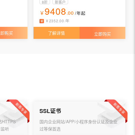
8折
新客户
9408
￥
.00
/年
起
￥
2352
.
00
/
年
立即购买
了解详情
立即购买
新客专享
新客专享
SSL证书
HTTPS
国内企业网站/APP/小程序身份认证及企业
防监听
过等保首选