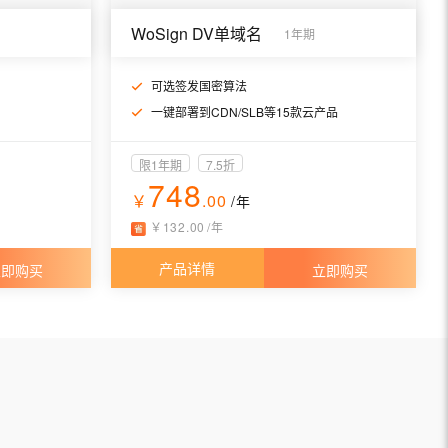
WoSign DV单域名
1年期
可选签发国密算法
一键部署到CDN/SLB等15款云产品
限1年期
7.5折
748
￥
.00
/年
￥
132
.
00
/
年
产品详情
立即购买
立即购买