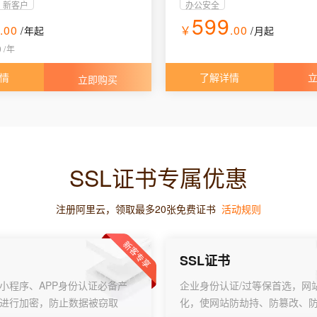
新客户
办公安全
2
599
.00
￥
.00
/年
起
/月
起
0
/
年
情
了解详情
立即购买
SSL证书专属优惠
注册阿里云，领取最多20张免费证书
活动规则
新客专享
SSL证书
小程序、APP身份认证必备产
企业身份认证/过等保首选，网站
进行加密，防止数据被窃取
化，使网站防劫持、防篡改、