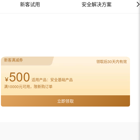
文戏情感细腻自然，动作戏激烈拳拳到肉，实现更强表演能力
支持中英文自由切换，具备更强的噪声鲁棒性
新客试用
安全解决方案
ernetes 版 ACK
云聚AI 严选权益
AI 原生数据库服务发布
SSL 证书
，一键激活高效办公新体验
理容器应用的 K8s 服务
精选AI产品，从模型到应用全链提效
Agent 数据网关
堡垒机
AI 用量加速计划
云原生数据库 PolarDB
应用
防火墙
、识别商机，让客服更高效、服务更出色。
新老同享，达量后返
Agentic Database 发布
千问办公
主机安全
NEW
的智能体编程平台
一站式AI生产力平台
AI 应用及服务市场
伶鹊
新客满减券
领取后30天内有效
企业级人与Agent协作平台，接入和调度多个数字员工
智能客服平台，对话机器人、对话分析、智能外呼
500
AI 应用
￥
大模型服务平台百炼 - 全妙
适用产品：安全基础产品
大模型
应用创作平台
多模态内容创作工具，已接入 DeepSeek
满10000元可用，限新购订单
自然语言处理
立即领取
数据标注
机器学习
息提取
与 AI 智能体进行实时音视频通话
从文本、图片、视频中提取结构化的属性信息
构建支持视频理解的 AI 音视频实时通话应用